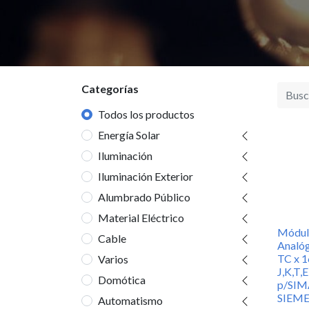
Categorías
Enlaces de
Sobre Nosotro
Todos los productos
Interés
Energía Solar
Juan Montero es sinó
Iluminación
Inicio
inteligente e ilumina
Productos
Iluminación Exterior
Con más de 45 años d
Términos y
Alumbrado Público
de negocio familiar,
Condiciones
y distribución de mat
Material Eléctrico
Política de Precios,
Módulo
decoración de vangu
Cable
promociones,
Analó
entregas y
TC x 1
Varios
J,K,T,E
devoluciones
Domótica
p/SIM
Política de Privacidad
SIEM
Automatismo
Política de Calidad