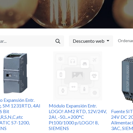
Descuento web
Ordenar
s
C
nimo de innovación eléctrica, diseño
ción de alto impacto.
e trayectoria, tuvo sus inicios como una idea
Sh
 y hoy por hoy somos líderes en la importación
Sh
erial eléctrico, iluminación técnica y
 Expansión Entr.
ardia.
As
g. SM 1231RTD, 4AI
Módulo Expansión Entr.
6 Bit
LOGO! AM2 RTD, 12V/24V,
Fuente S
,R,S,N,C,etc
2AI, -50...+200°C
24V DC 20
ATIC S7-1200,
Pt100/1000 p/LOGO! 8,
Alimentac
ENS
SIEMENS
3AC, SIE