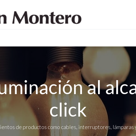
log
Sobre nosotros
Contáctenos
luminación al alc
click
ientos de productos como cables, interruptores, lámparas