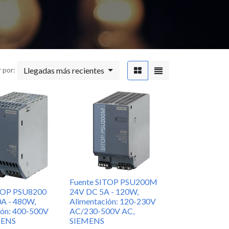
Llegadas más recientes
 por:
onecta con nosotros
Contáctenos
online@ajm.ec
owroom Cuenca: (07) 2863-755
owroom Quito: 098 554 5308
esoría Técnica:
Fuente SITOP PSU200M
Iluminación: 0984598654
ITOP PSU8200
24V DC 5A - 120W,
A - 480W,
Alimentación: 120-230V
Cable: 0995345826
ión: 400-500V
AC/230-500V AC,
Automatización: 0984785834
MENS
SIEMENS