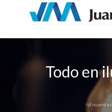
Inicio
Catálogos
Proyectos
Tienda
B
Todo en i
¡Encuentra c