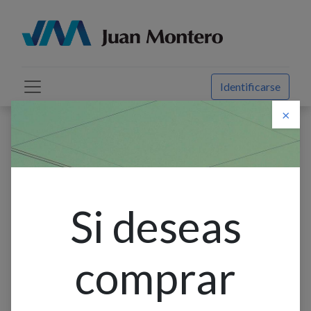
Identificarse
×
Descuento web
Todos los productos
O.b. GU10 Emp. Movil Red. Alum. Negro (D100xH36)mm
Si deseas
comprar