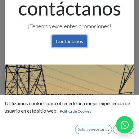
contáctanos
¡Tenemos excelentes promociones!
Contáctanos
O.b. GU10 Emp. Movil Red. Alum.
Negro (D100xH36)mm
Utilizamos cookies para ofrecerle una mejor experiencia de
$
3,60
IVA Incluido
usuario en este sitio web.
Política de Cookies
Existencias : 66.0
Solo las necesarias
Acepto