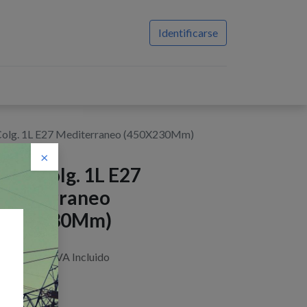
Identificarse
Colg. 1L E27 Mediterraneo (450X230Mm)
×
arol Colg. 1L E27
editerraneo
450X230Mm)
$
39,50
IVA Incluido