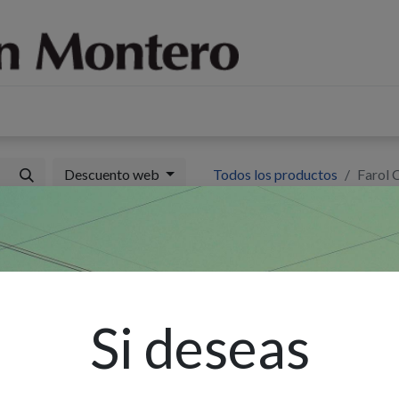
log
Sobre nosotros
Contáctenos
Descuento web
Todos los productos
Farol 
F
M
(
Si deseas