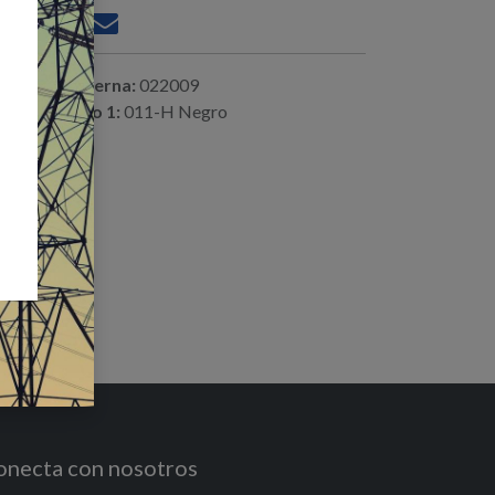
ferencia interna:
022009
digo alterno 1:
011-H Negro
onecta con nosotros