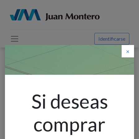
Identificarse
×
Descuento web
Todos los productos
Farol Colg. 1L E27 Malaga Matt Coffe (210X380Mm)
Si deseas
comprar