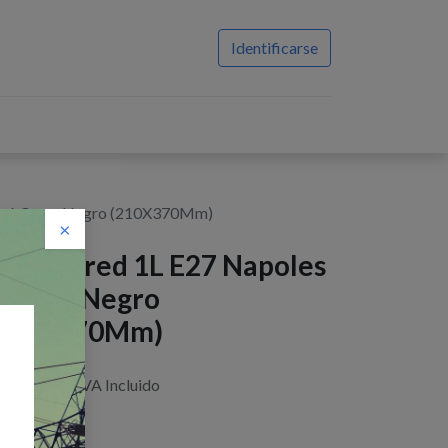
Identificarse
es 6 Caras Negro (210X370Mm)
×
arol Pared 1L E27 Napoles
 Caras Negro
210X370Mm)
$
13,20
IVA Incluido