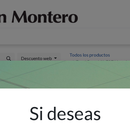
log
Sobre nosotros
Contáctenos
Todos los productos
Descuento web
Farol Pared 1L E27 Napol
F
6
(
Si deseas