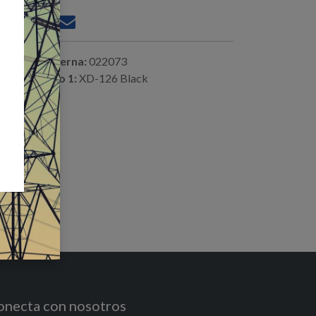
ferencia interna:
022073
digo alterno 1:
XD-126 Black
onecta con nosotros