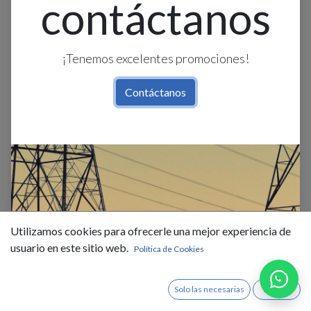
contáctanos
¡Tenemos excelentes promociones!
Contáctanos
Farol Techo 1L E27 Hexagonal
Marron+Vidrio Granulado
Utilizamos cookies para ofrecerle una mejor experiencia de
(190X200Mm)
usuario en este sitio web.
Política de Cookies
$
10,93
$
19,00
IVA Incluido
Solo las necesarias
Acepto