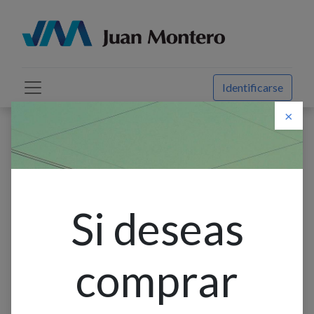
Identificarse
×
Descuento web
Todos los productos
Farol Techo 1L E27 Hexagonal Marron+Vidrio Granulado
(190X200Mm)
Si deseas
comprar