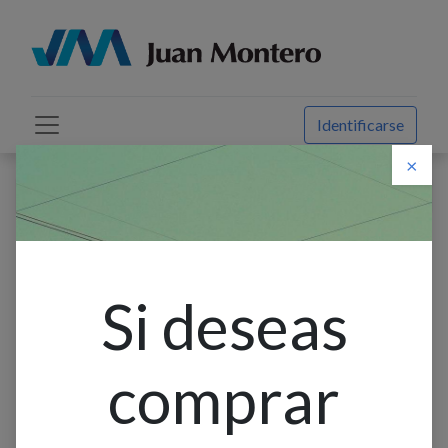
Identificarse
×
Descuento web
Todos los productos
Spot 2L G9 Aluminio (405X120X140Mm)
Si deseas
comprar