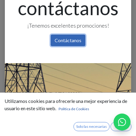
contáctanos
¡Tenemos excelentes promociones!
Contáctanos
Spot 2L G9 Aluminio
(405X120X140Mm)
Utilizamos cookies para ofrecerle una mejor experiencia de
$
40,00
IVA Incluido
usuario en este sitio web.
Política de Cookies
Solo las necesarias
Acepto