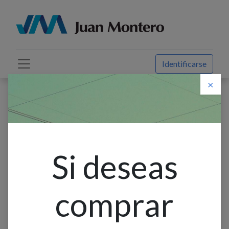
Identificarse
×
Descuento web
Todos los productos
Aplique Pared 2L E14 Bid. Ext. Red. Blanco (260X100Mm)
Ip54
Si deseas
comprar