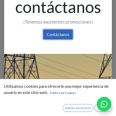
contáctanos
¡Tenemos excelentes promociones!
Contáctanos
Aplique Pared 2L E14 Bid. Ext.
Red. Blanco (260X100Mm) Ip54
Utilizamos cookies para ofrecerle una mejor experiencia de
usuario en este sitio web.
Política de Cookies
$
15,50
IVA Incluido
Fuera de stock
Solo las necesarias
Acepto
Reciba una notificación cuando vuelva a estar disponible