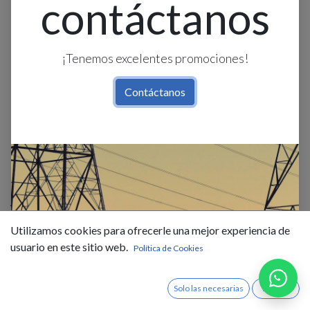
contáctanos
¡Tenemos excelentes promociones!
Contáctanos
Aplique Pared Bid. 2L Gu10 Rect.
Plastico Negro (150X95X72Mm)
Utilizamos cookies para ofrecerle una mejor experiencia de
Ip65
usuario en este sitio web.
Política de Cookies
$
10,99
IVA Incluido
Solo las necesarias
Acepto