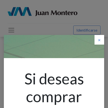
Identificarse
×
Descuento web
Todos los productos
Aplique Pared Bid. 2L Gu10 Rect. Plastico Negro
(150X95X72Mm) Ip65
Si deseas
comprar