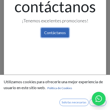
contáctanos
¡Tenemos excelentes promociones!
Contáctanos
Aplique Pared Led Ext. Bid. Rect.
Borde Red. Alum. Blanco 2x10w
Utilizamos cookies para ofrecerle una mejor experiencia de
3k (85-265)v (300x100x35)mm
usuario en este sitio web.
Política de Cookies
IP54
Solo las necesarias
Acepto
$
32,00
IVA Incluido