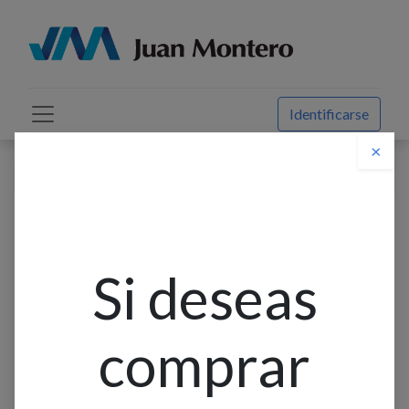
Identificarse
×
Descuento web
Todos los productos
Aplique Pared Led Ext. Bid. Rect. Borde Red. Alum. Blanco
2x10w 3k (85-265)v (300x100x35)mm IP54
Si deseas
comprar