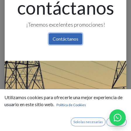
contáctanos
¡Tenemos excelentes promociones!
Contáctanos
Estaca Solar Led Plastico 1.2w 5k
Ip65 Negro
Utilizamos cookies para ofrecerle una mejor experiencia de
$
9,50
IVA Incluido
usuario en este sitio web.
Política de Cookies
Existencias : 13.0
Solo las necesarias
Acepto