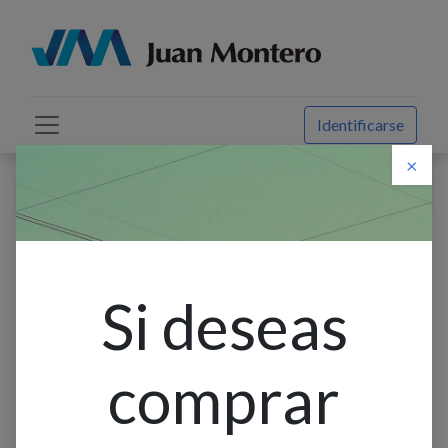
Identificarse
×
Descuento web
Todos los productos
Estaca Solar Led Plastico 1.2w 5k Ip65 Negro
Si deseas
comprar