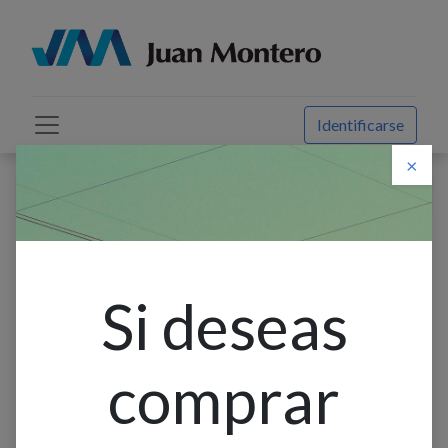
Identificarse
×
Descuento web
Todos los productos
Contactor 3F AF146-30-11-13 - 146AC-3 - BOBINA:
100…250VAC/DC - 1NO+1NC, ABB
Si deseas
comprar