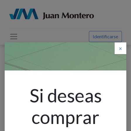
Identificarse
×
Descuento web
Todos los productos
Relé Térmico 3F TF65-67 - 57…67A - p/contactor
AF40/AF52/AF65, ABB
Si deseas
comprar