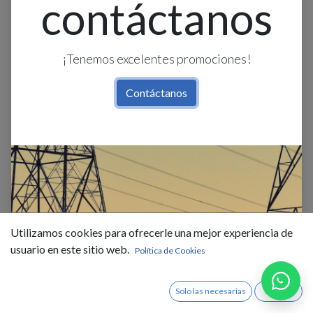
contáctanos
¡Tenemos excelentes promociones!
Contáctanos
Relé Térmico 3F TF65-67 - 57…
67A - p/contactor
Utilizamos cookies para ofrecerle una mejor experiencia de
AF40/AF52/AF65, ABB
usuario en este sitio web.
Política de Cookies
$
148,57
IVA Incluido
Solo las necesarias
Acepto