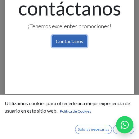
contáctanos
¡Tenemos excelentes promociones!
Contáctanos
Base Montaje Independiente 3F
DB16 - p/relé térmico T16 - 16A,
Utilizamos cookies para ofrecerle una mejor experiencia de
ABB
usuario en este sitio web.
Política de Cookies
$
25,47
IVA Incluido
Solo las necesarias
Acepto