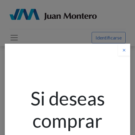
Identificarse
×
Descuento web
Todos los productos
Base Montaje Independiente 3F DB16 - p/relé térmico
T16 - 16A, ABB
Si deseas
comprar