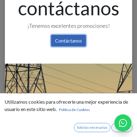
contáctanos
¡Tenemos excelentes promociones!
Contáctanos
Borne Riel Din 16Mm 4Awg 76A
Wkdo
Utilizamos cookies para ofrecerle una mejor experiencia de
$
0,84
IVA Incluido
usuario en este sitio web.
Política de Cookies
Existencias : 255.0
Solo las necesarias
Acepto