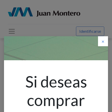
Identificarse
×
Descuento web
Todos los productos
Borne Riel Din 16Mm 4Awg 76A Wkdo
Si deseas
comprar