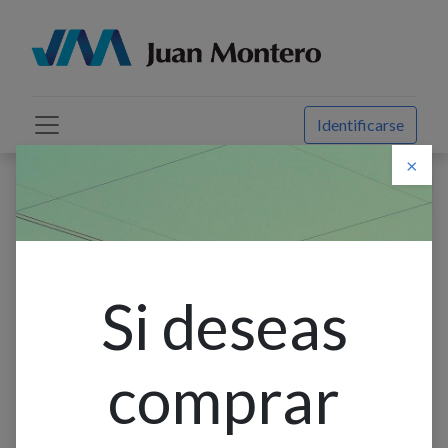
Identificarse
×
Descuento web
Todos los productos
Cable Negro 1.5mm² 750V Cablec
Si deseas
comprar