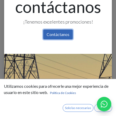
contáctanos
¡Tenemos excelentes promociones!
Contáctanos
Cable Negro 1.5mm² 750V
Cablec
$
0,63
IVA Incluido
Utilizamos cookies para ofrecerle una mejor experiencia de
usuario en este sitio web.
Política de Cookies
Existencias : 4300.0
Solo las necesarias
Acepto