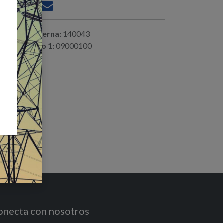
ferencia interna:
140043
digo alterno 1:
09000100
onecta con nosotros