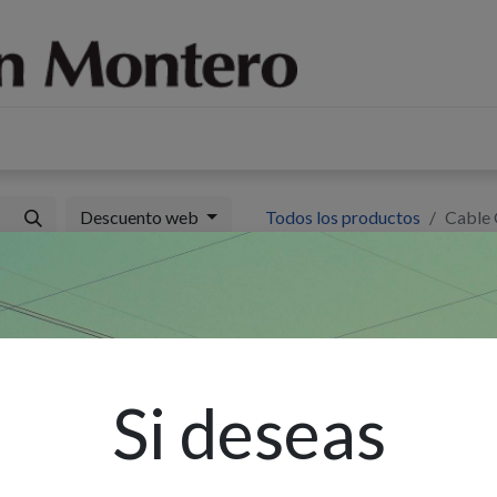
log
Sobre nosotros
Contáctenos
Descuento web
Todos los productos
Cable 
C
A
Si deseas
Ex