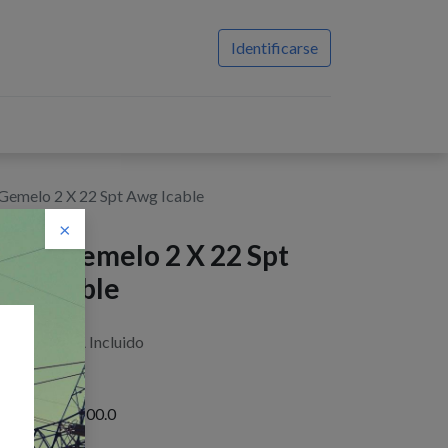
Identificarse
Gemelo 2 X 22 Spt Awg Icable
×
able Gemelo 2 X 22 Spt
wg Icable
$
0,38
IVA Incluido
istencias : 4100.0