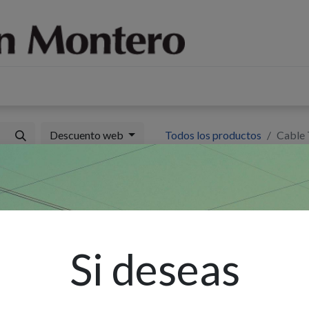
log
Sobre nosotros
Contáctenos
Descuento web
Todos los productos
Cable 
C
3
Si deseas
Ex