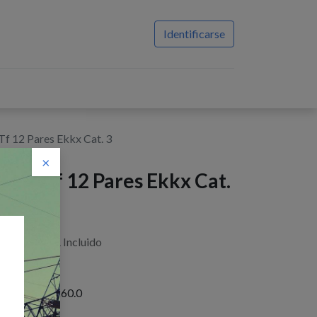
Identificarse
Tf 12 Pares Ekkx Cat. 3
×
able Tf 12 Pares Ekkx Cat.
$
2,12
IVA Incluido
istencias : 1260.0