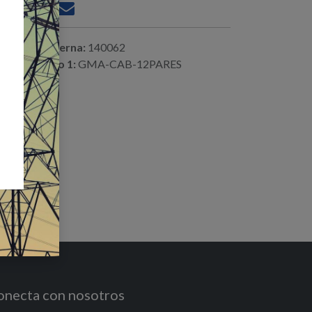
ferencia interna:
140062
digo alterno 1:
GMA-CAB-12PARES
onecta con nosotros