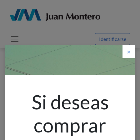
Identificarse
×
Descuento web
Todos los productos
Cable Al Acomet. Antihurto 2X6+6 Awg Xlpe 90C
Si deseas
comprar