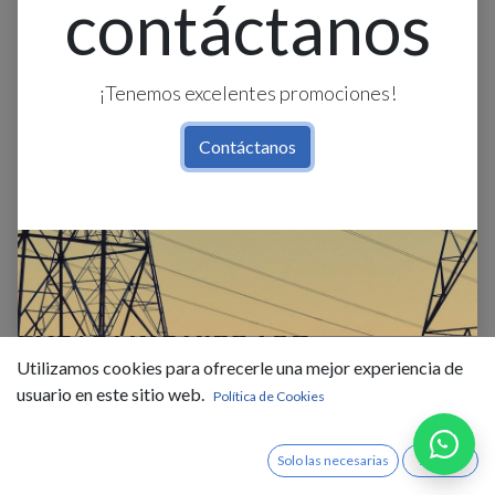
contáctanos
¡Tenemos excelentes promociones!
Contáctanos
Cable Al Acomet. Antihurto
2X6+6 Awg Xlpe 90C
Utilizamos cookies para ofrecerle una mejor experiencia de
$
2,15
IVA Incluido
usuario en este sitio web.
Política de Cookies
Existencias : 6557.0
Solo las necesarias
Acepto