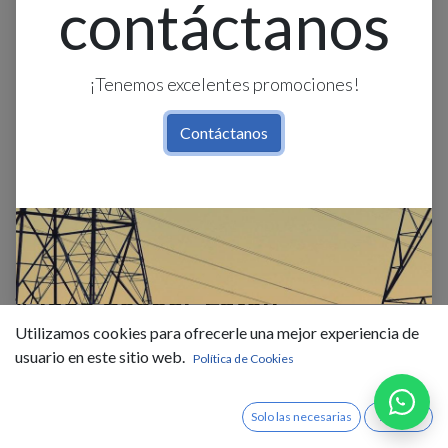
contáctanos
¡Tenemos excelentes promociones!
Contáctanos
Enchufe Vinilo 220V Polar.
#4866 Cooper-Eaton
Utilizamos cookies para ofrecerle una mejor experiencia de
$
2,93
IVA Incluido
usuario en este sitio web.
Política de Cookies
Existencias : 69.0
Solo las necesarias
Acepto