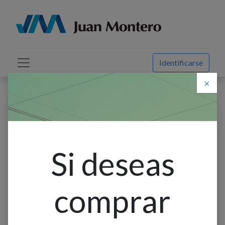
Identificarse
×
Descuento web
Todos los productos
Enchufe Vinilo 220V Polar. #4866 Cooper-Eaton
Si deseas
comprar