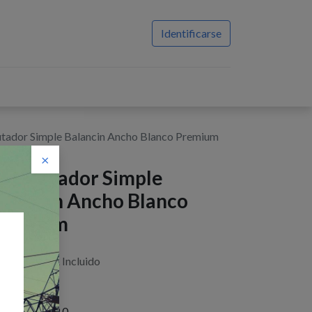
Identificarse
ador Simple Balancin Ancho Blanco Premium
×
onmutador Simple
alancin Ancho Blanco
remium
$
5,45
IVA Incluido
istencias : 49.0