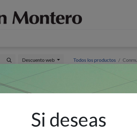
log
Sobre nosotros
Contáctenos
Descuento web
Todos los productos
Conmut
C
B
P
Si deseas
Ex