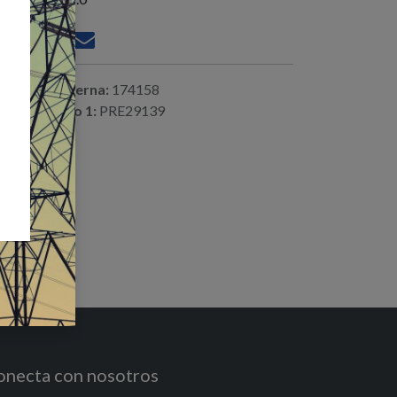
ferencia interna:
174158
digo alterno 1:
PRE29139
onecta con nosotros