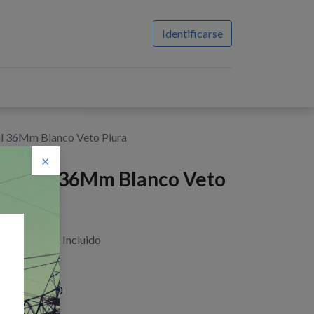
Identificarse
l 36Mm Blanco Veto Plura
×
oaxial 36Mm Blanco Veto
lura
$
3,96
IVA Incluido
istencias : 3.0