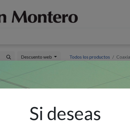
log
Sobre nosotros
Contáctenos
Descuento web
Todos los productos
Coaxia
C
P
Si deseas
Ex