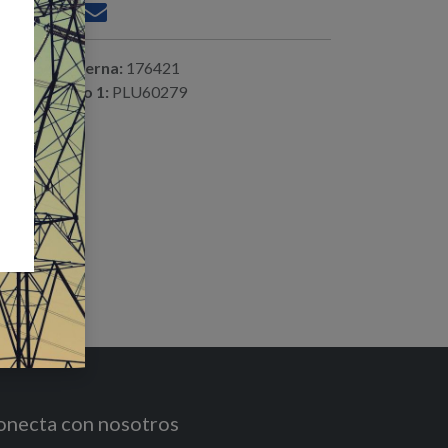
ferencia interna:
176421
digo alterno 1:
PLU60279
onecta con nosotros