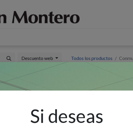
log
Sobre nosotros
Contáctenos
Descuento web
Todos los productos
Conmu
C
V
Si deseas
Ex