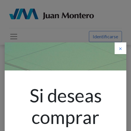
Identificarse
×
Descuento web
Todos los productos
Aplique Pared Redondo+Esfera Opal1L G9
Negro+Blanco (D250Mm)
Si deseas
comprar