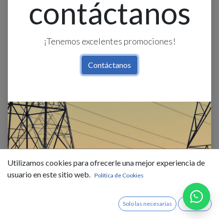
contáctanos
¡Tenemos excelentes promociones!
Contáctanos
Aplique Pared Redondo+Esfera
Opal1L G9 Negro+Blanco
Utilizamos cookies para ofrecerle una mejor experiencia de
(D250Mm)
usuario en este sitio web.
Política de Cookies
$
19,99
IVA Incluido
Solo las necesarias
Acepto