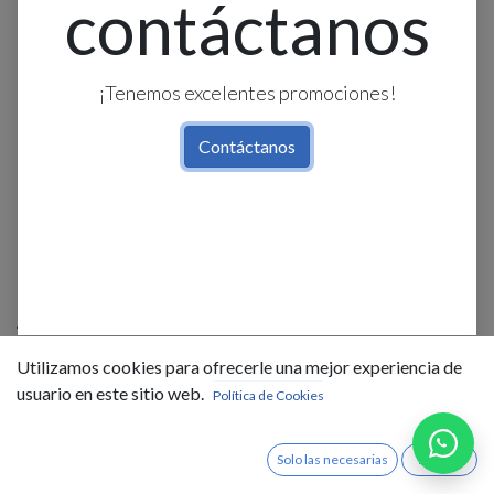
contáctanos
¡Tenemos excelentes promociones!
Contáctanos
Aplique Pared Redondo
T/Plafon+Esfera 1L G9
Utilizamos cookies para ofrecerle una mejor experiencia de
Naranja+Blanco (D250Mm)
usuario en este sitio web.
Política de Cookies
$
19,99
IVA Incluido
Solo las necesarias
Acepto