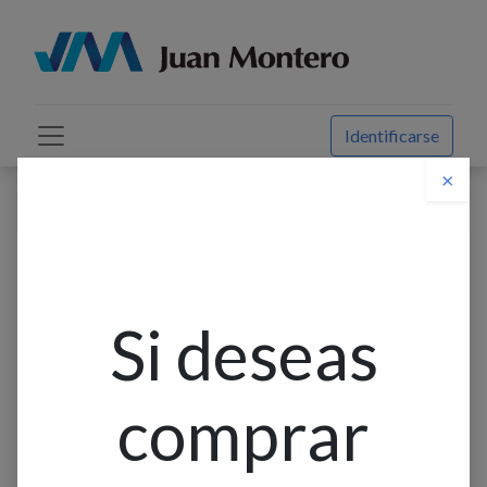
Identificarse
×
Descuento web
Todos los productos
Aplique Pared Redondo T/Plafon+Esfera 1L G9
Naranja+Blanco (D250Mm)
Si deseas
comprar