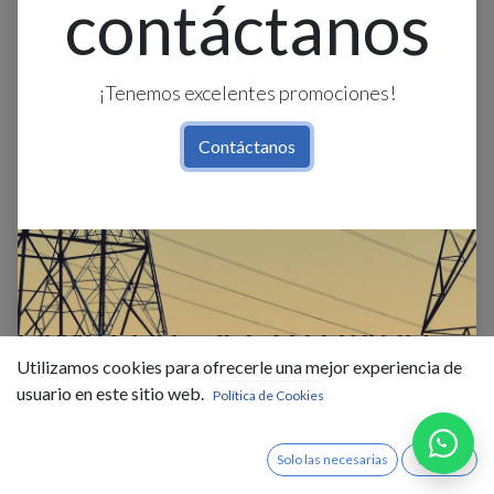
contáctanos
¡Tenemos excelentes promociones!
Contáctanos
LAMP. COLG. 3L E27 LEBALIO
COPA SMOKE+METAL DORADO
Utilizamos cookies para ofrecerle una mejor experiencia de
usuario en este sitio web.
Política de Cookies
(1100X195MM)
$
194,01
Solo las necesarias
Acepto
IVA Incluido