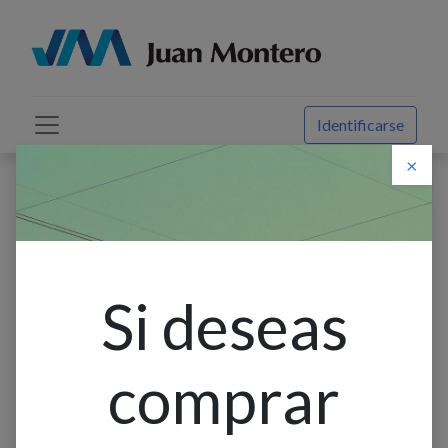
Identificarse
×
Descuento web
Todos los productos
LAMP. COLG. 3L E27 LEBALIO COPA SMOKE+METAL
DORADO (1100X195MM)
Si deseas
comprar