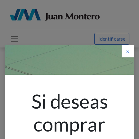
Identificarse
×
Descuento web
Todos los productos
Lamp. Colg. 1L E27 Alum. T/Campana Negro+Blanco
(40X48Mm)
Si deseas
comprar