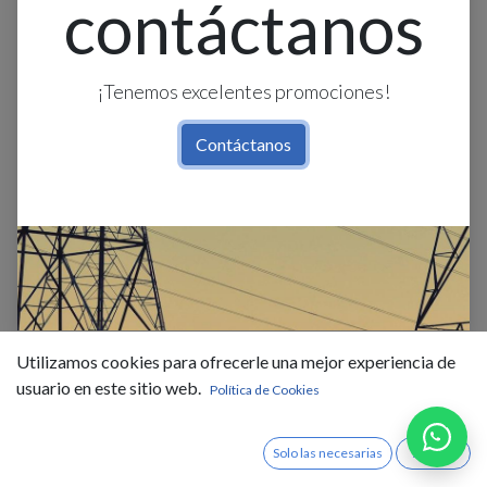
contáctanos
¡Tenemos excelentes promociones!
Contáctanos
Lamp. Colg. 1L E27 Alum.
T/Campana Negro+Blanco
Utilizamos cookies para ofrecerle una mejor experiencia de
(40X48Mm)
usuario en este sitio web.
Política de Cookies
$
72,00
IVA Incluido
Solo las necesarias
Acepto