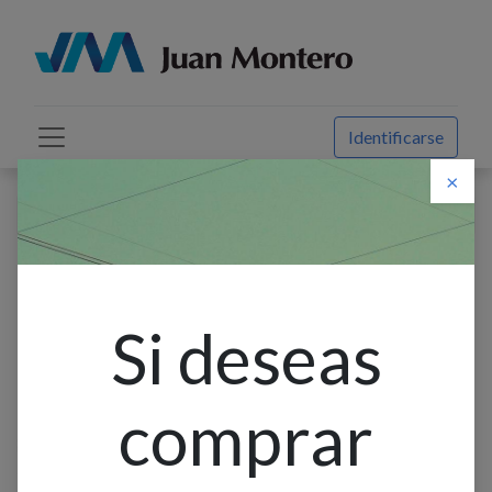
Identificarse
×
Descuento web
Todos los productos
Cachimba O Reversible 1-1/4
Si deseas
comprar