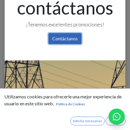
contáctanos
¡Tenemos excelentes promociones!
Contáctanos
Cachimba O Reversible 1-1/4
$
3,14
IVA Incluido
Utilizamos cookies para ofrecerle una mejor experiencia de
usuario en este sitio web.
Existencias : 242.0
Política de Cookies
Solo las necesarias
Acepto