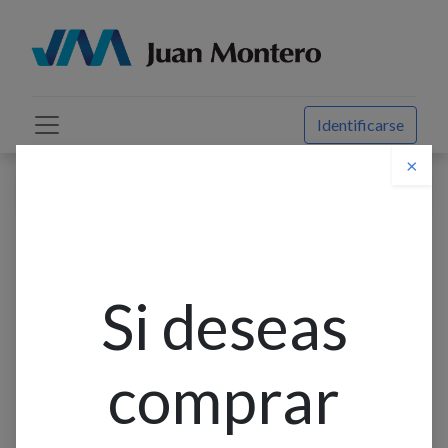
Identificarse
×
Descuento web
Todos los productos
Cachimba O Reversible 1-1/2
Si deseas
comprar