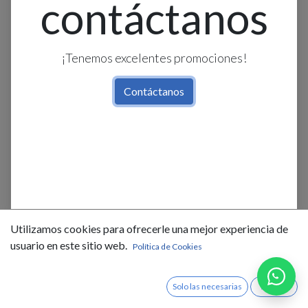
contáctanos
¡Tenemos excelentes promociones!
Contáctanos
Cachimba O Reversible 1-1/2
$
4,47
IVA Incluido
Utilizamos cookies para ofrecerle una mejor experiencia de
usuario en este sitio web.
Existencias : 179.0
Política de Cookies
Solo las necesarias
Acepto