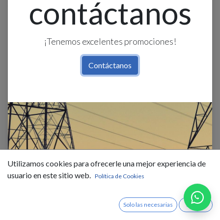
contáctanos
¡Tenemos excelentes promociones!
Contáctanos
Cachimba O Reversible 3''
$
45,82
IVA Incluido
Utilizamos cookies para ofrecerle una mejor experiencia de
usuario en este sitio web.
Existencias : 10.0
Política de Cookies
Solo las necesarias
Acepto