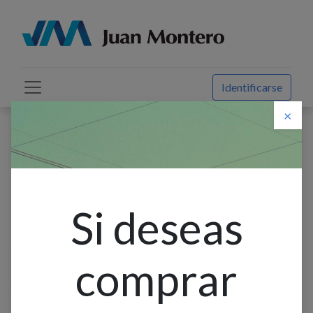
Identificarse
×
Descuento web
Todos los productos
Cachimba O Reversible 3''
Si deseas
comprar