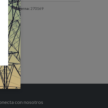
ferencia interna:
270169
onecta con nosotros