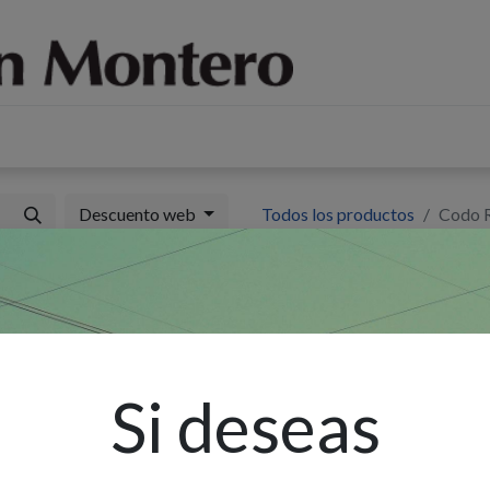
log
Sobre nosotros
Contáctenos
Descuento web
Todos los productos
Codo R
C
Si deseas
Ex