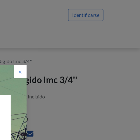
Identificarse
igido Imc 3/4''
×
odo Rigido Imc 3/4''
$
1,33
IVA Incluido
istencias : 1.0