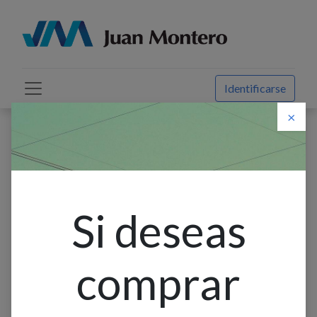
Identificarse
×
Descuento web
Todos los productos
Canaleta Ranurada Gris 25 X 40Mm 2M Camsco/Dexson
Si deseas
comprar