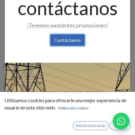
contáctanos
¡Tenemos excelentes promociones!
Contáctanos
Canaleta Ranurada Gris 25 X
40Mm 2M Camsco/Dexson
Utilizamos cookies para ofrecerle una mejor experiencia de
$
9,61
IVA Incluido
usuario en este sitio web.
Política de Cookies
Existencias : 7.0
Solo las necesarias
Acepto