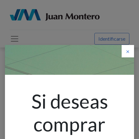
Identificarse
×
Descuento web
Todos los productos
Canaleta Ranurada Gris 60 X 40Mm 2M Dexson
Si deseas
comprar