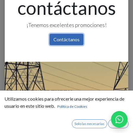
contáctanos
¡Tenemos excelentes promociones!
Contáctanos
Canaleta Ranurada Gris 60 X
40Mm 2M Dexson
Utilizamos cookies para ofrecerle una mejor experiencia de
$
14,95
IVA Incluido
usuario en este sitio web.
Política de Cookies
Existencias : 16.0
Solo las necesarias
Acepto