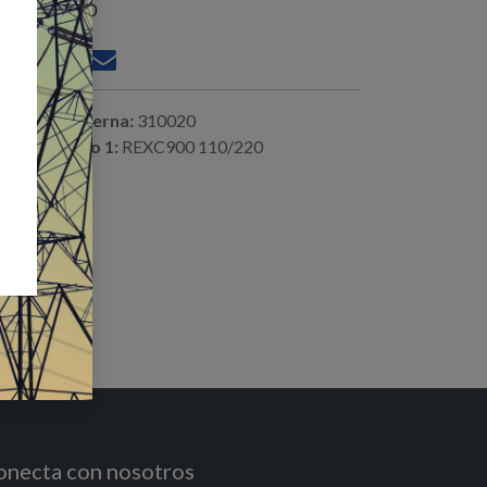
istencias : 3.0
ferencia interna:
310020
digo alterno 1:
REXC900 110/220
onecta con nosotros