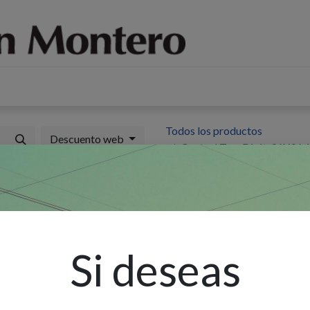
log
Sobre nosotros
Contáctenos
Todos los productos
Descuento web
Control Tem.Digit. 96X96
C
1
J
Si deseas