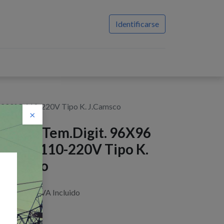
Identificarse
 1200°C 110-220V Tipo K. J.Camsco
×
ontrol Tem.Digit. 96X96
200°C 110-220V Tipo K.
.Camsco
$
47,06
IVA Incluido