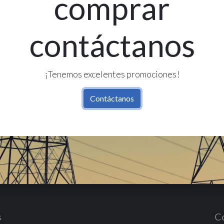
comprar
Ex
contáctanos
Re
Có
¡Tenemos excelentes promociones!
Contáctanos
s
C