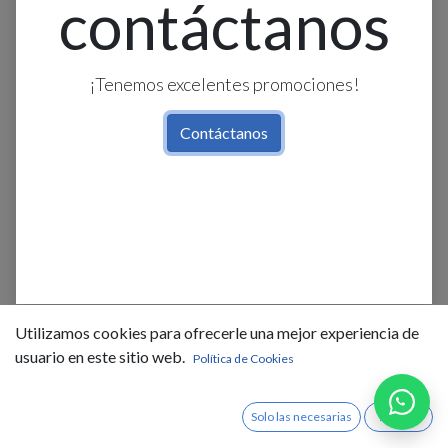
contáctanos
¡Tenemos excelentes promociones!
Contáctanos
Caja De Paso Rapid Lock
20X20X10Cm F/Madera Ip20
Utilizamos cookies para ofrecerle una mejor experiencia de
Beaucoup
usuario en este sitio web.
Política de Cookies
$
23,29
IVA Incluido
Solo las necesarias
Acepto