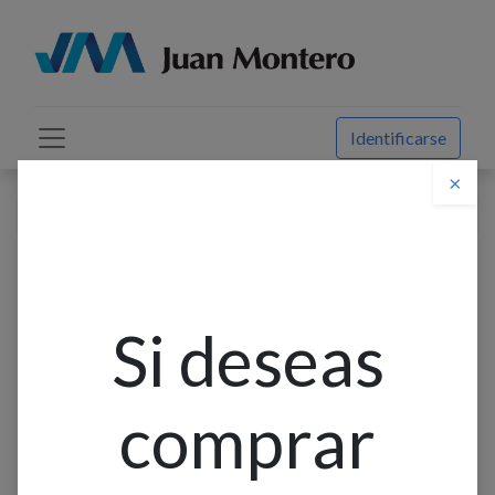
Identificarse
×
Descuento web
Todos los productos
Caja De Paso Rapid Lock 20X20X10Cm F/Madera Ip20
Beaucoup
Si deseas
comprar