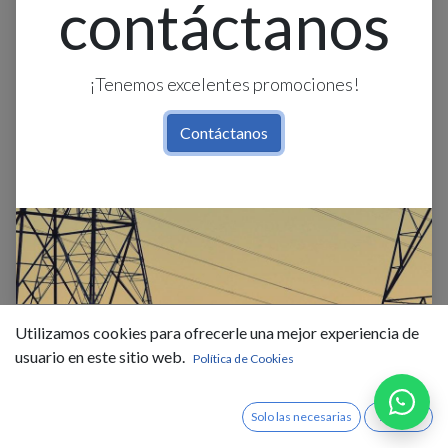
contáctanos
¡Tenemos excelentes promociones!
Contáctanos
Bandeja Met.T/Escalera S/T
300X80Mm X 2.40M Beaucoup
Utilizamos cookies para ofrecerle una mejor experiencia de
usuario en este sitio web.
Política de Cookies
$
39,40
IVA Incluido
Solo las necesarias
Acepto
Existencias : 14.0