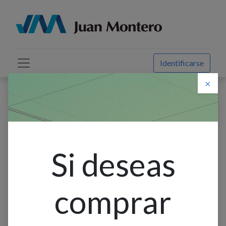
Identificarse
×
Descuento web
Todos los productos
Bandeja Met.T/Escalera S/T 300X80Mm X 2.40M
Beaucoup
Si deseas
comprar