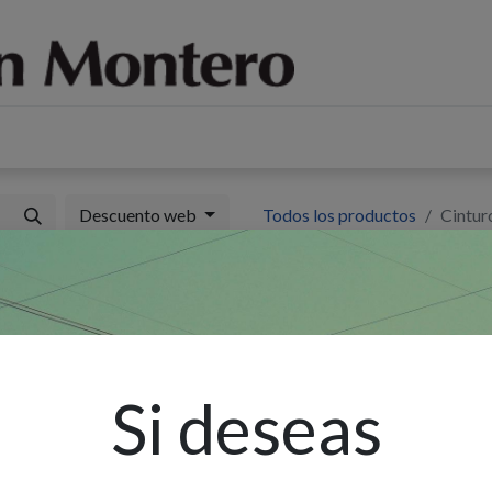
log
Sobre nosotros
Contáctenos
Descuento web
Todos los productos
Cintur
C
I
Si deseas
Ex