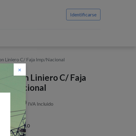
Identificarse
on Liniero C/ Faja Imp/Nacional
×
inturon Liniero C/ Faja
mp/Nacional
$
144,90
IVA Incluido
istencias : 14.0