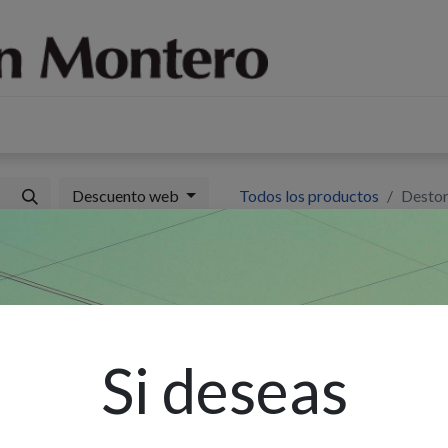
log
Sobre nosotros
Contáctenos
Descuento web
Todos los productos
Destor
D
1
P
Si deseas