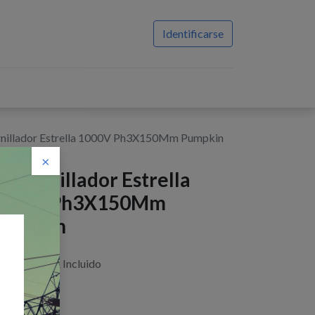
Identificarse
nillador Estrella 1000V Ph3X150Mm Pumpkin
×
estornillador Estrella
000V Ph3X150Mm
umpkin
$
5,64
IVA Incluido