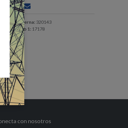
ferencia interna:
320143
digo alterno 1:
17178
onecta con nosotros