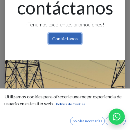
contáctanos
¡Tenemos excelentes promociones!
Contáctanos
Escalera Telesc 28P. 8.55M Fibra
Vidrio
Utilizamos cookies para ofrecerle una mejor experiencia de
$
374,00
IVA Incluido
usuario en este sitio web.
Política de Cookies
Existencias : 55.0
Solo las necesarias
Acepto