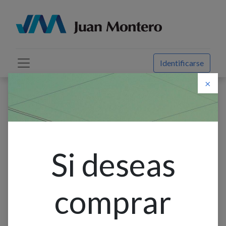
Identificarse
×
Descuento web
Todos los productos
Escalera Telesc 28P. 8.55M Fibra Vidrio
Si deseas
comprar