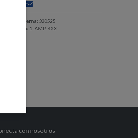
ferencia interna:
320525
digo alterno 1:
AMP-4X3
onecta con nosotros