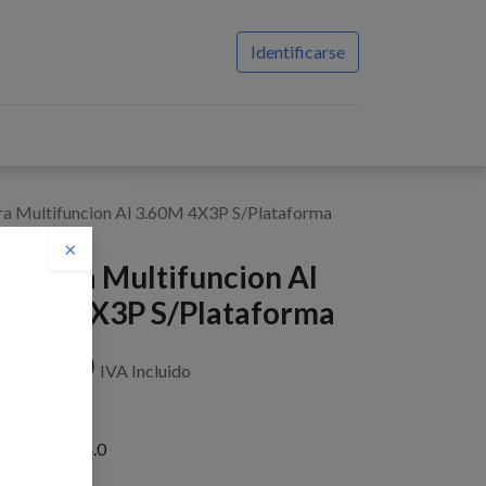
Identificarse
ra Multifuncion Al 3.60M 4X3P S/Plataforma
×
scalera Multifuncion Al
.60M 4X3P S/Plataforma
$
111,00
IVA Incluido
istencias : 54.0