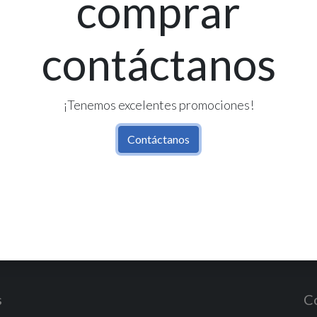
comprar
contáctanos
Re
Có
¡Tenemos excelentes promociones!
Contáctanos
s
C