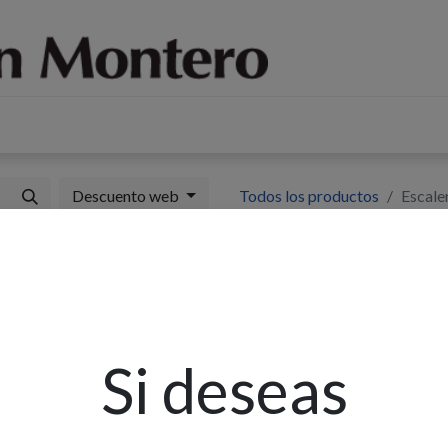
log
Sobre nosotros
Contáctenos
Descuento web
Todos los productos
Escale
E
3
Si deseas
Ex