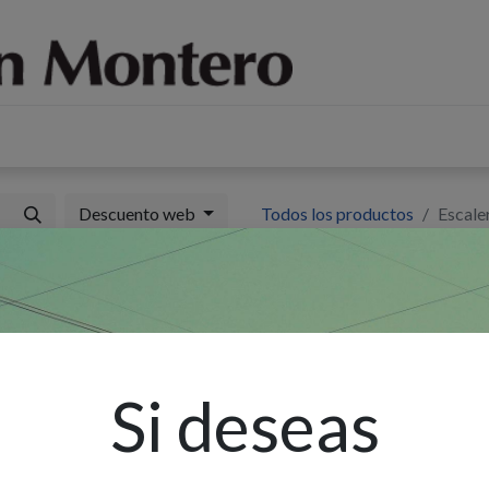
log
Sobre nosotros
Contáctenos
Descuento web
Todos los productos
Escale
E
A
Si deseas
Ex