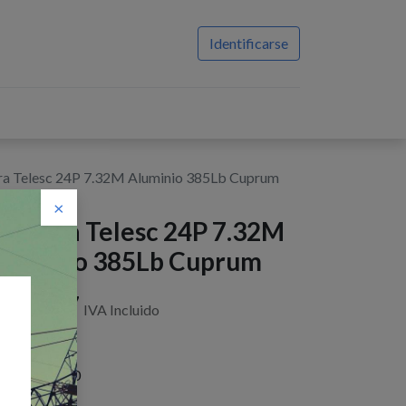
Identificarse
ra Telesc 24P 7.32M Aluminio 385Lb Cuprum
×
scalera Telesc 24P 7.32M
luminio 385Lb Cuprum
$
419,07
IVA Incluido
istencias : 3.0