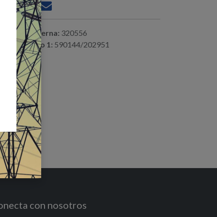
ferencia interna:
320556
digo alterno 1:
590144/202951
onecta con nosotros