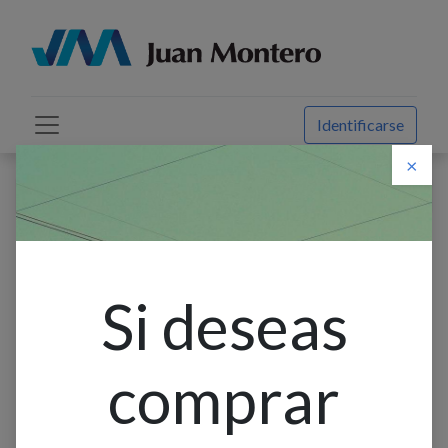
Identificarse
×
Descuento web
Todos los productos
Cinta Led Smd 60L Ip20 Rgb 10W/M Interior Rollo
1X5Mt
Si deseas
comprar