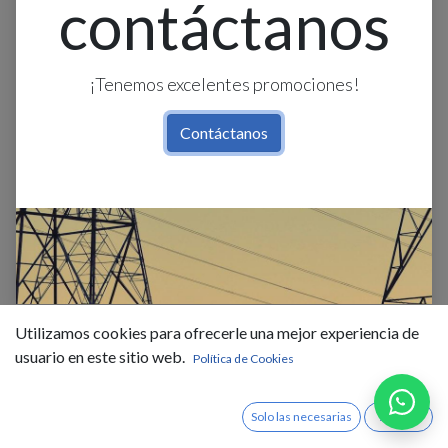
contáctanos
¡Tenemos excelentes promociones!
Contáctanos
Cinta Led Smd 60L Ip20 Rgb
10W/M Interior Rollo 1X5Mt
Utilizamos cookies para ofrecerle una mejor experiencia de
usuario en este sitio web.
Política de Cookies
$
3,45
IVA Incluido
Solo las necesarias
Acepto