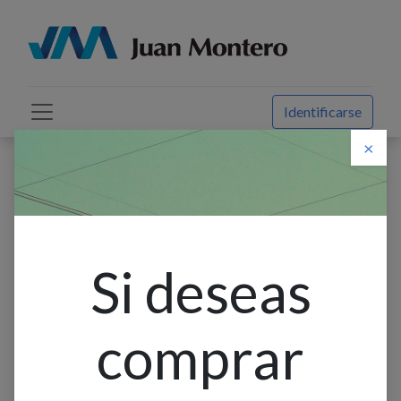
Identificarse
×
Descuento web
Todos los productos
Cinta Led Smd 4K 24v 120led/m 12w/m 800lm Ip20 8mm
Interior Rollo 2x5m
Si deseas
comprar