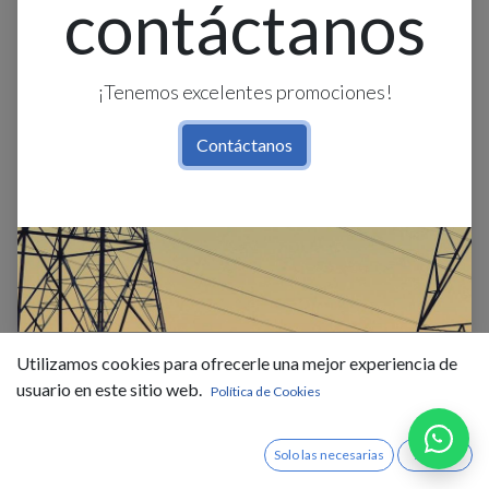
contáctanos
¡Tenemos excelentes promociones!
Contáctanos
Cinta Led Smd 4K 24v 120led/m
12w/m 800lm Ip20 8mm Interior
Utilizamos cookies para ofrecerle una mejor experiencia de
Rollo 2x5m
usuario en este sitio web.
Política de Cookies
$
0,77
IVA Incluido
Solo las necesarias
Acepto