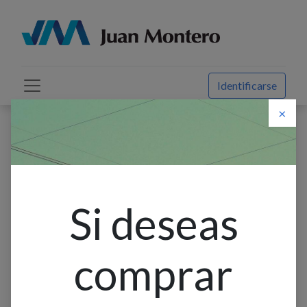
Identificarse
×
Descuento web
Todos los productos
Foco Led T/Edison Vidrio Ambar E27 4w 2.7k Filam.
Espiral 7cm L12cm 110-120v
Si deseas
comprar