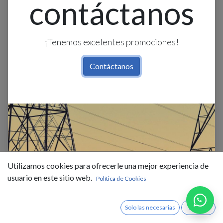
contáctanos
¡Tenemos excelentes promociones!
Contáctanos
Foco Led T/Edison Vidrio Ambar
E27 4w 2.7k Filam. Espiral 7cm
Utilizamos cookies para ofrecerle una mejor experiencia de
L12cm 110-120v
usuario en este sitio web.
Política de Cookies
Foco LED Tipo Edison
8w, luz 3000k
Solo las necesarias
Acepto
E27