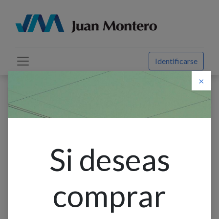
Identificarse
×
Descuento web
Todos los productos
Foco Led G4 2W 3K 12V
Si deseas
comprar