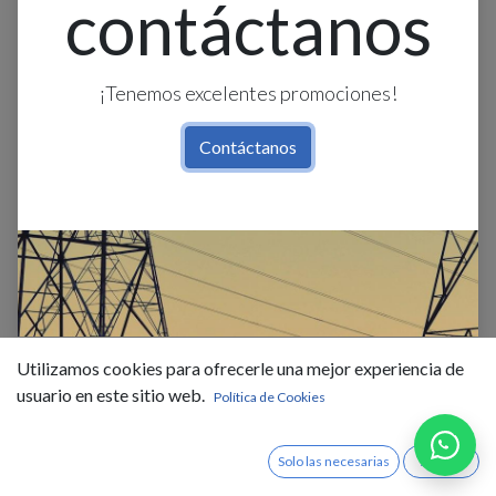
contáctanos
¡Tenemos excelentes promociones!
Contáctanos
Foco Led G4 2W 3K 12V
$
1,55
IVA Incluido
Utilizamos cookies para ofrecerle una mejor experiencia de
usuario en este sitio web.
Existencias : 3.0
Política de Cookies
Solo las necesarias
Acepto