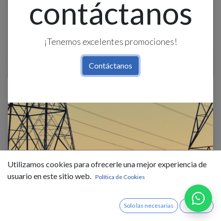
contáctanos
¡Tenemos excelentes promociones!
Contáctanos
Extension Blanco 2X16 10M
Incable
$
8,75
IVA Incluido
Utilizamos cookies para ofrecerle una mejor experiencia de
usuario en este sitio web.
Política de Cookies
Solo las necesarias
Acepto