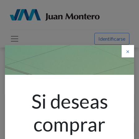
Identificarse
×
Descuento web
Todos los productos
Extension Blanco 2X16 10M Incable
Si deseas
comprar