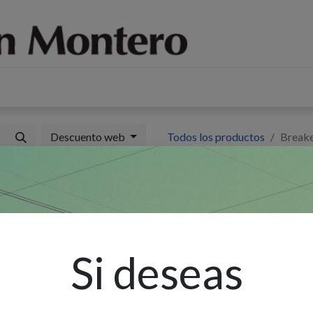
log
Sobre nosotros
Contáctenos
Descuento web
Todos los productos
Breake
B
6
Si deseas
Ex