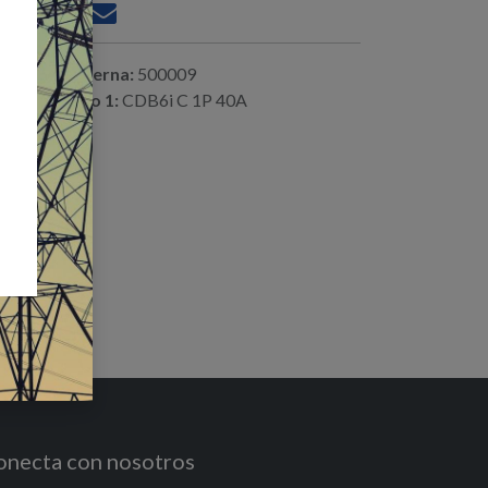
ferencia interna:
500009
digo alterno 1:
CDB6i C 1P 40A
onecta con nosotros