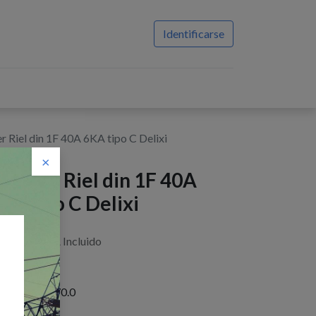
Identificarse
r Riel din 1F 40A 6KA tipo C Delixi
×
reaker Riel din 1F 40A
KA tipo C Delixi
$
2,76
IVA Incluido
istencias : 170.0