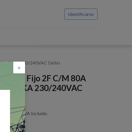
Identificarse
ICU: 36KA 230/240VAC Delixi
×
reaker Fijo 2F C/M 80A
CU: 36KA 230/240VAC
elixi
$
44,85
IVA Incluido