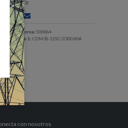
istencias : 37.0
ferencia interna:
500064
digo alterno 1:
CDM3S-125C/2300 80A
onecta con nosotros