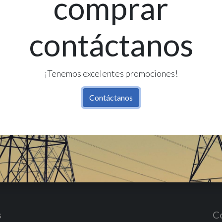
comprar
Ex
contáctanos
Re
Có
¡Tenemos excelentes promociones!
Contáctanos
s
C