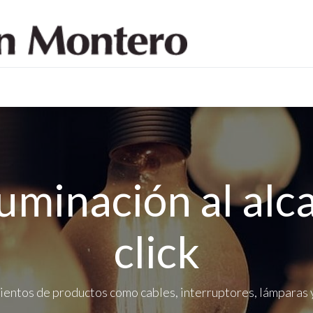
log
Sobre nosotros
Contáctenos
luminación al alc
click
ientos de productos como cables, interruptores, lámparas