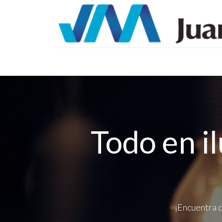
Inicio
Catálogos
Proyectos
Tienda
B
Todo en i
¡Encuentra c