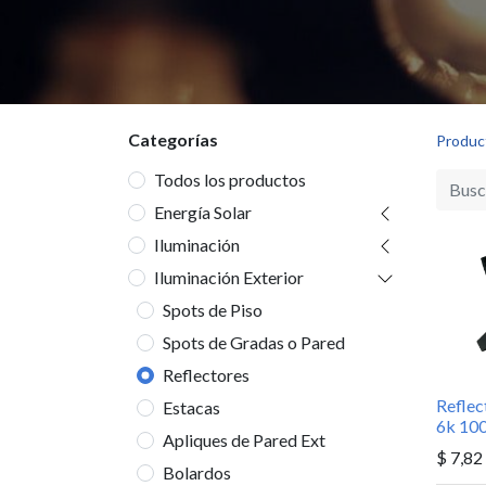
Categorías
Produc
Enlaces de
Sobre Nosotro
Todos los productos
Interés
Energía Solar
Juan Montero es sinó
Iluminación
Inicio
inteligente e ilumina
Productos
Iluminación Exterior
Con más de 45 años d
Términos y
Spots de Piso
de negocio familiar,
Condiciones
y distribución de mat
Spots de Gradas o Pared
Política de Precios,
decoración de vangu
Reflectores
promociones,
entregas y
Reflec
Estacas
6k 10
devoluciones
Apliques de Pared Ext
Política de Privacidad
$
7,82
Bolardos
Política de Calidad