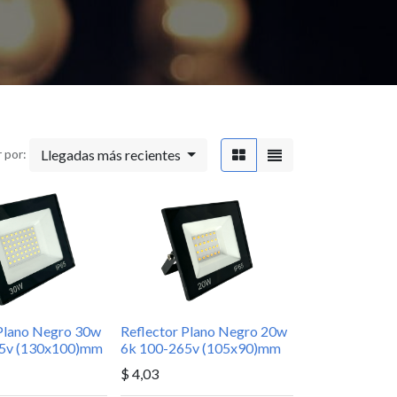
onecta con nosotros
Llegadas más recientes
 por:
Contáctenos
online@ajm.ec
owroom Cuenca: (07) 2863-755
owroom Quito: 098 554 5308
esoría Técnica:
Iluminación: 0984598654
 Plano Negro 30w
Reflector Plano Negro 20w
65v (130x100)mm
6k 100-265v (105x90)mm
Cable: 0995345826
Automatización: 0984785834
$
4,03