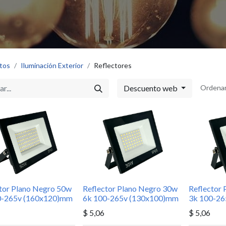
tos
Iluminación Exterior
Reflectores
s
C
Descuento web
Ordenar
nimo de innovación eléctrica, diseño
ción de alto impacto.
e trayectoria, tuvo sus inicios como una idea
Sh
 y hoy por hoy somos líderes en la importación
Sh
erial eléctrico, iluminación técnica y
ardia.
As
tor Plano Negro 50w
Reflector Plano Negro 30w
Reflector
0-265v (160x120)mm
6k 100-265v (130x100)mm
3k 100-2
$
5,06
$
5,06